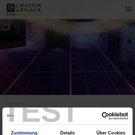
TEST
Startseite
Gridwatch : une supervision complète des postes électriques avec Gridwatch
Dashboard
Frankreich
Zustimmung
Details
Über Cookies