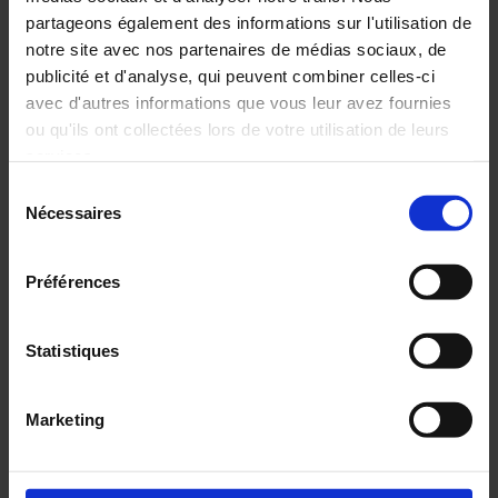
FRANCE
partageons également des informations sur l'utilisation de
INTERNATIONAL
notre site avec nos partenaires de médias sociaux, de
publicité et d'analyse, qui peuvent combiner celles-ci
ARCHIVES
avec d'autres informations que vous leur avez fournies
ou qu'ils ont collectées lors de votre utilisation de leurs
services.
Sélection
Pour en savoir plus, veuillez consulter notre
politique de
Nécessaires
du
confidentialité
.
consentement
Préférences
19 mai 2020
Statistiques
Chauvin Arnoux à vos
côtés pour vos projets
Marketing
Le groupe Chauvin Arnoux et ses sociétés
bâtissent avec Vous la reprise économique