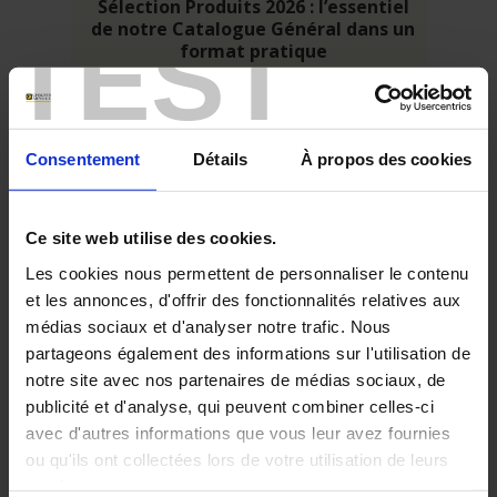
Sélection Produits 2026 : l’essentiel
de notre Catalogue Général dans un
TEST
format pratique
Dans la continuité de notre nouveau Catalogue Général 2026,
nous mettons à votre disposition la Sélection Produits 2026 :
une version condensée conçue pour vous offrir un accès
rapide à l’essentiel de notre offre.
Consentement
Détails
À propos des cookies
Ce site web utilise des cookies.
Les cookies nous permettent de personnaliser le contenu
et les annonces, d'offrir des fonctionnalités relatives aux
médias sociaux et d'analyser notre trafic. Nous
En
savoir
partageons également des informations sur l'utilisation de
plus
notre site avec nos partenaires de médias sociaux, de
publicité et d'analyse, qui peuvent combiner celles-ci
avec d'autres informations que vous leur avez fournies
02 Avril 2026
Découvrez notre nouveau Catalogue
ou qu'ils ont collectées lors de votre utilisation de leurs
Général 2026
services.