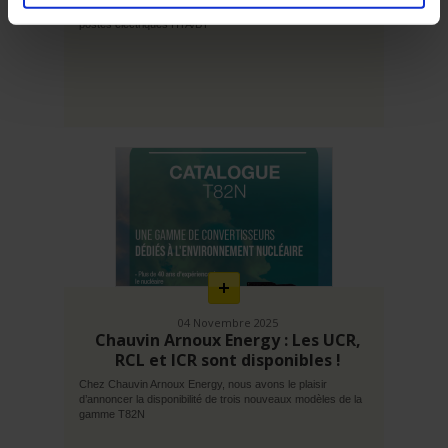
solution dédiée à la surveillance et à la supervision des
postes électriques HTA/BT
En
savoir
plus
04 Novembre 2025
Chauvin Arnoux Energy : Les UCR,
RCL et ICR sont disponibles !
Chez Chauvin Arnoux Energy, nous avons le plaisir
d’annoncer la disponibilité de trois nouveaux modèles de la
gamme T82N