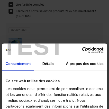
Lire l'article complet
Parcourez notre sélection produits 2026 dès maintenant !
(16.76 mo)
02 avr 2026
TEST
Découvrez notre nouveau Catalogue
Consentement
Détails
À propos des cookies
Général 2026
Nous sommes heureux de vous annoncer la sortie de notre nouveau
catalogue général Chauvin Arnoux Energy.
Ce site web utilise des cookies.
Les cookies nous permettent de personnaliser le contenu
Lire l'article complet
et les annonces, d'offrir des fonctionnalités relatives aux
Parcourez notre catalogue 2026 dès maintenant ! (24.23
médias sociaux et d'analyser notre trafic. Nous
mo)
partageons également des informations sur l'utilisation de