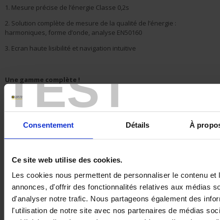
1. Mesure précise de l’énergie Classe 0,2s
2. Solution complète de mesure de la qualité de l’énergie :
harmoniques, forme d’onde, analyse EN50160
3. Ecran haute lisibilité et navigation intuitive
TEST
Une gamme complète !
3 modèles pour couvrir vos besoins, car chaque kWh compte!
Consentement
Détails
À propos
Ce site web utilise des cookies.
Les cookies nous permettent de personnaliser le contenu et 
annonces, d'offrir des fonctionnalités relatives aux médias s
d'analyser notre trafic. Nous partageons également des info
l'utilisation de notre site avec nos partenaires de médias soc