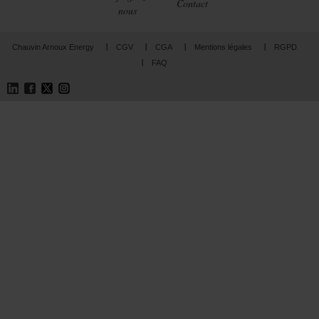
Contact
nous
Chauvin Arnoux Energy
CGV
CGA
Mentions légales
RGPD
FAQ
LinkedIn
Facebook
Twitter
Instagram