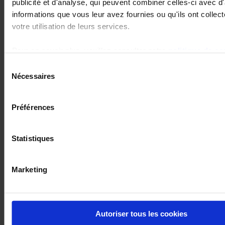
Pour en savoir plus, n’hésitez pas à consulter
publicité et d'analyse, qui peuvent combiner celles-ci avec d
informations que vous leur avez fournies ou qu'ils ont collect
notre vidéo !
votre utilisation de leurs services.
Pour en savoir plus, veuillez consulter notre
politique de con
Sélection
Nécessaires
du
consentement
Préférences
Statistiques
Marketing
Autoriser tous les cookies