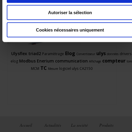
Autoriser la sélection
Posez une question à un technicien support
Cookies nécessaires uniquement
Elog
ulys
Ulysflex
triad2
Paramètrage
drivers
Convertisseur
données
compteur
Modbus
Enerium
communication
elog
Affichage
tore
TC
MCM
logiciel ulys
CA2150
Mesure
Accueil
Actualités
La société
Produits