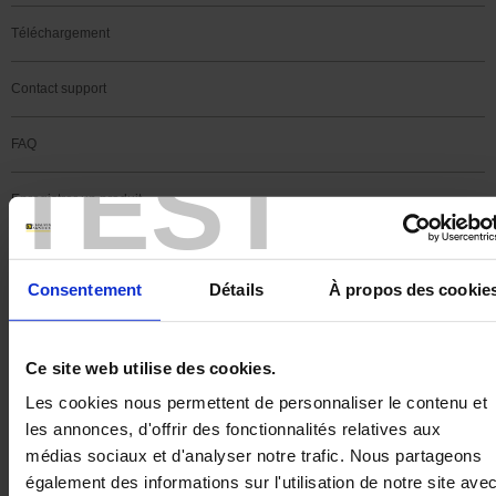
Téléchargement
Contact support
FAQ
TEST
Enregistrer un produit
Enregistrez un logiciel
Consentement
Détails
À propos des cookie
Rechercher
Plus de questions sans
Ce site web utilise des cookies.
réponse !
Les cookies nous permettent de personnaliser le contenu et
les annonces, d'offrir des fonctionnalités relatives aux
Une réponse à toutes les questions que vous vous
médias sociaux et d'analyser notre trafic. Nous partageons
également des informations sur l'utilisation de notre site ave
posez sur les produits Chauvin Arnoux Energy dans