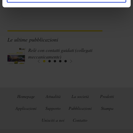
Le ultime pubblicazioni
Relè con contatti guidati (collegati
meccanicamente)
Homepage
Attualità
La società
Prodotti
Applicazioni
Supporto
Pubblicazioni
Stampa
Unisciti a noi
Contatto