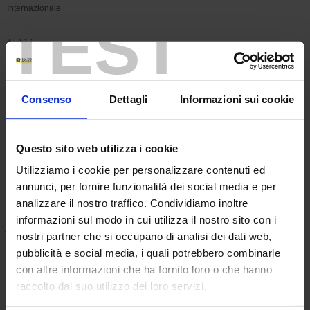
Internazionale
TEST
Archivi
Chauvin Arnoux Energy e
RS Components firmano un
Consenso
Dettagli
Informazioni sui cookie
accordo di distribuzione
mondiale
Questo sito web utilizza i cookie
Utilizziamo i cookie per personalizzare contenuti ed
Filiale del leader francese degli strumenti di test &
annunci, per fornire funzionalità dei social media e per
misure Chauvin Arnoux, Chauvin Arnoux Energy ha
analizzare il nostro traffico. Condividiamo inoltre
informazioni sul modo in cui utilizza il nostro sito con i
firmato un accordo di partnership con il leader
nostri partner che si occupano di analisi dei dati web,
mondiale della distribuzione di componenti
pubblicità e social media, i quali potrebbero combinarle
elettronici e di manutenzione, RS Components.
con altre informazioni che ha fornito loro o che hanno
raccolto dal suo utilizzo dei loro servizi.