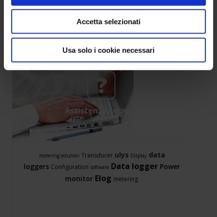
Accetta selezionati
Usa solo i cookie necessari
Assistenza tecnica
ulys
data
Transducer
metering solution
Display
Data logger
loggers
Power
Configuration
software
Elog
monitor
metering