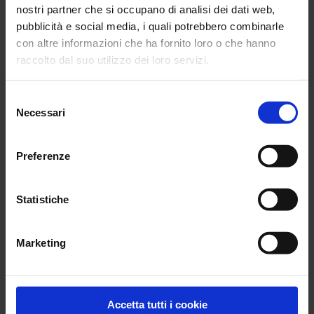
Parole chiave :
nostri partner che si occupano di analisi dei dati web,
pubblicità e social media, i quali potrebbero combinarle
con altre informazioni che ha fornito loro o che hanno
Tema :
raccolto dal suo utilizzo dei loro servizi.
Categoria di prodotto :
Per maggiori informazioni, si rimanda alla nostra
politica
Selezione
di confidenzialità
.
Necessari
del
Sottocategoria di prodotto :
consenso
Preferenze
Prodotto :
Statistiche
Marketing
Accetta tutti i cookie
Le ultime domande poste nelle FAQ