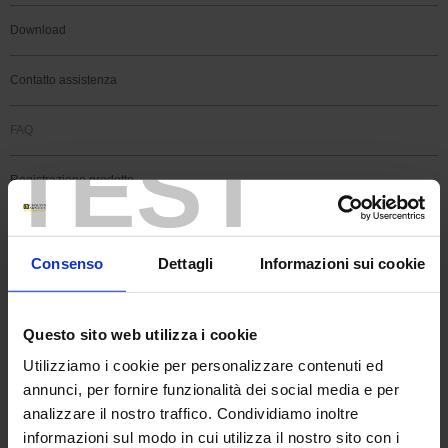
Download
Contatto assistenza
FAQ
TEST
Registrazione prodotto
Registrazione software
Consenso
Dettagli
Informazioni sui cookie
Cerca
Domande più frequenti
Questo sito web utilizza i cookie
Utilizziamo i cookie per personalizzare contenuti ed
annunci, per fornire funzionalità dei social media e per
RICERCA NELLE FAQ
analizzare il nostro traffico. Condividiamo inoltre
informazioni sul modo in cui utilizza il nostro sito con i