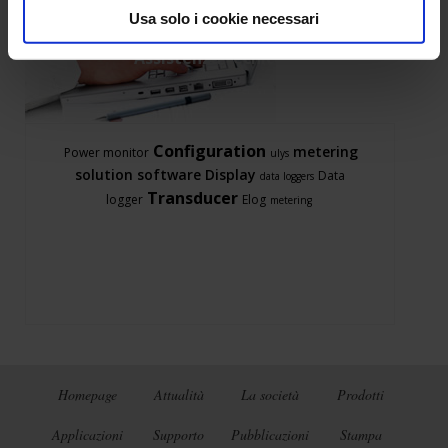
Usa solo i cookie necessari
Assistenza tecnica
Configuration
metering
Power monitor
ulys
solution
software
Display
Data
data loggers
Transducer
logger
Elog
metering
Homepage
Attualità
La società
Prodotti
Applicazioni
Supporto
Pubblicazioni
Stampa