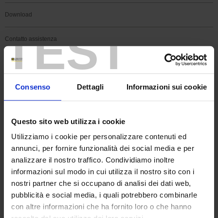
Download
TEST
Contatto assistenza
FAQ
Consenso
Dettagli
Informazioni sui cookie
Registrazione prodotto
Registrazione software
Questo sito web utilizza i cookie
Utilizziamo i cookie per personalizzare contenuti ed
Cerca
annunci, per fornire funzionalità dei social media e per
Cerca
analizzare il nostro traffico. Condividiamo inoltre
informazioni sul modo in cui utilizza il nostro sito con i
nostri partner che si occupano di analisi dei dati web,
RICERCA NELL'ASSISTENZA
pubblicità e social media, i quali potrebbero combinarle
con altre informazioni che ha fornito loro o che hanno