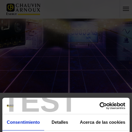
TEST
Inicio
Mi cuenta
Mi información
iniciar sesión
Consentimiento
Detalles
Acerca de las cookies
crear una nueva cuenta