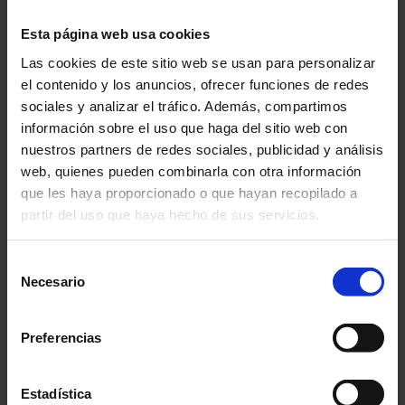
¿ha olvidado su contraseña?
Esta página web usa cookies
Las cookies de este sitio web se usan para personalizar
el contenido y los anuncios, ofrecer funciones de redes
ESPACIO MI CUENTA
sociales y analizar el tráfico. Además, compartimos
información sobre el uso que haga del sitio web con
AÚN NO ESTÁ REGISTRADO
nuestros partners de redes sociales, publicidad y análisis
web, quienes pueden combinarla con otra información
que les haya proporcionado o que hayan recopilado a
Cree una cuenta para gestionar sus
partir del uso que haya hecho de sus servicios.
contenidos y ventajas en los sitios Web
del Grupo Chauvin Arnoux.
Para más información, consulte nuestra
política de
Selección
privacidad
.
Necesario
de
consentimiento
Cree su cuenta
Preferencias
Estadística
YA ESTÁ REGISTRADO