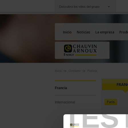
Descubra los sitios del grupo
Grupo
Empresas
Chauvin Arnoux
Una oferta a su serv
Inicio
Noticias
La empresa
Prod
Inicio
Contacto
Francia
FRAN
Francia
Paris
Internacional
TES