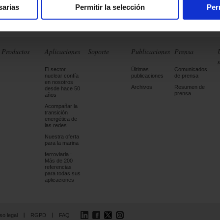
sarias
Permitir la selección
Per
Productos
Aplicaciones
Soporte
Publicaciones
Prensa
El sector
Últimas
Comunicados
nuclear confía
publicaciones
de prensa
en nosotros
Archivos
Resumen de
desde hace 50
prensa
años
Acompañar la
transición
energética de
las redes
Nuestra oferta
para la marina
ferroviaria :
Más de 200
referencias
para todas sus
aplicaciones
LinkedIn
Facebook
Twitter
Instagram
so legal
RGPD
FAQ