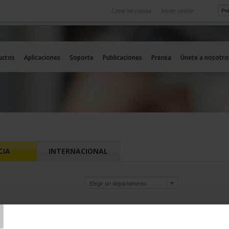
Crear mi cuenta
Iniciar sesión
Internacional
icio
Nuestras filiales en el extranjero
uctos
Aplicaciones
Soporte
Publicaciones
Prensa
Únete a nosotro
CIA
INTERNACIONAL
T