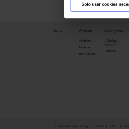
Solo usar cookies nece
Inicio
Noticias
La empresa
Archivos
¿Quiénes
somos?
Francia
Historial
Internacional
Chauvin Arnoux Energy
CGV
GPT
Avi