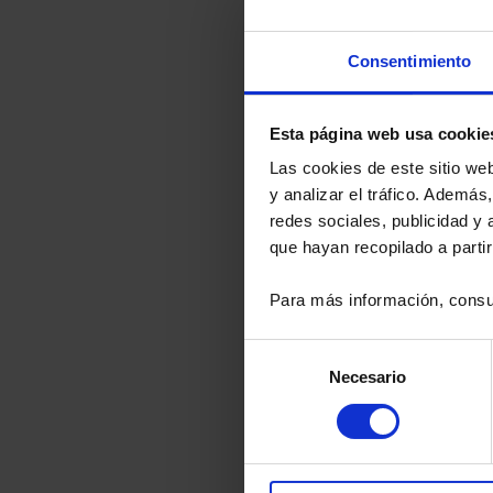
Chauvin 
Consentimiento
Dept.: 14-
85-88-90-9
Esta página web usa cookie
12-16 Rue Sa
92600
Las cookies de este sitio we
Asnières-Sur
y analizar el tráfico. Ademá
redes sociales, publicidad y
que hayan recopilado a parti
Chauvin
Para más información, consu
16 rue Geor
92182
Antony - Fra
Selección
Necesario
de
consentimiento