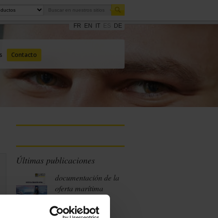
FR
EN
IT
ES
DE
s
Contacto
Últimas publicaciones
documentación de la
oferta marítima