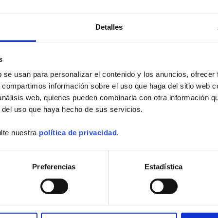
Arnoux / Metrix Paris
Detalles
22-25-27-28-29-35-44-49-50-53-54-55-56-57-61-67-68-70-72-75-76-77-78-
1-92-63-95
s
rah Bernhardt
Tél.: +33 1 44 85 44 85
Fax: +33 1 46 27 73 89
b se usan para personalizar el contenido y los anuncios, ofrecer
-Seine - France
E-mail :
info@chauvin-arnoux.fr
s, compartimos información sobre el uso que haga del sitio web 
 análisis web, quienes pueden combinarla con otra información q
r del uso que haya hecho de sus servicios.
 Arnoux Energy
lte nuestra
política de privacidad
.
ges Besse
Tél.: +33 1 75 60 10 30
Fax: +33 1 46 66 62 54
nce
E-mail :
CAEnergy@chauvin-
arnoux.com
Preferencias
Estadística
1