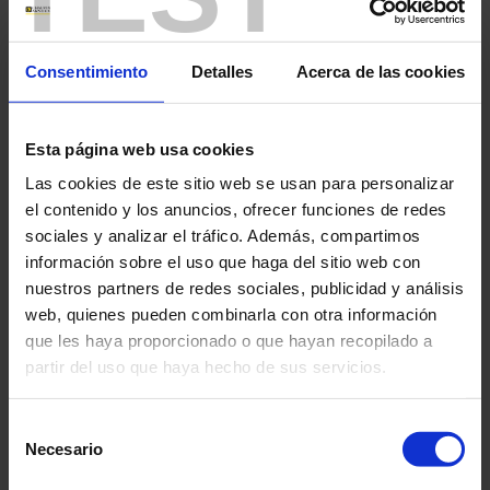
Unit 1 Nelson Ct, Flagship
Tél.: +44 1924 460 494
Sq Shaw Cross Business Pk
Fax: +44 1924 455 328
Consentimiento
Detalles
Acerca de las cookies
WF12 7TH
E-mail :
info@chauvin-
Dewsbury West Yorkshire -
arnoux.co.uk
UK
Esta página web usa cookies
Las cookies de este sitio web se usan para personalizar
el contenido y los anuncios, ofrecer funciones de redes
Shanghai Pujiang Enerdis Instruments Co Ltd
China - Taiwan - Hong Kong
sociales y analizar el tráfico. Además, compartimos
información sobre el uso que haga del sitio web con
Gemdale Viseen Minhang
Tél.: +86 21 65 21 51 96
nuestros partners de redes sociales, publicidad y análisis
Technilogy & Industrial Park
Fax: +86 21 65 21 61 07
web, quienes pueden combinarla con otra información
Project 3 FLOOR, 23
E-mail :
info@chauvin-
BUILDING,
arnoux.com.cn
que les haya proporcionado o que hayan recopilado a
1288 ZHONGCHUN
partir del uso que haya hecho de sus servicios.
RD,MINHANG DISTRICT,
201199 1288 ZHONGCHUN
RD,MINHANG DISTRICT
Para más información, consulte nuestra
política de
Selección
Shanghai 201199 - China
privacidad
.
Necesario
de
consentimiento