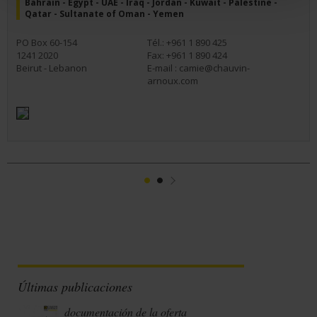
Bahrain - Egypt - UAE - Iraq - Jordan - Kuwait - Palestine -
Qatar - Sultanate of Oman - Yemen
PO Box 60-154
Tél.: +961 1 890 425
1241 2020
Fax: +961 1 890 424
Beirut - Lebanon
E-mail :
camie@chauvin-
arnoux.com
1
2
Suivant
Últimas publicaciones
documentación de la oferta