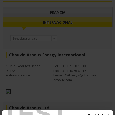
FRANCIA
INTERNACIONAL
Chauvin Arnoux Energy International
16 rue Georges Besse
Tél.: +33 1 75 60 10 30
92182
Fax: +33 1 46 66 62 49
Antony - France
E-mail :
CAEnergy@chauvin-
arnoux.com
TEST
Chauvin Arnoux Ltd
United Kingdom - Ireland