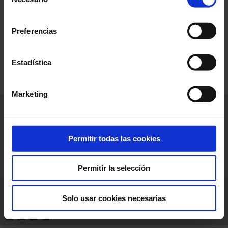
de
consentimiento
Agosto 2026
Preferencias
Agosto 2026
Estadística
Marketing
Inicio
Noticias
La empresa
Productos
Aplicaciones
Soporte
Publicaciones
Prensa
Permitir todas las cookies
Únete a
Contacto
nosotros
Permitir la selección
Chauvin Arnoux Energy
CGV
GPT
Aviso legal
RGPD
Solo usar cookies necesarias
FAQ
LinkedIn
Facebook
Twitter
Instagram