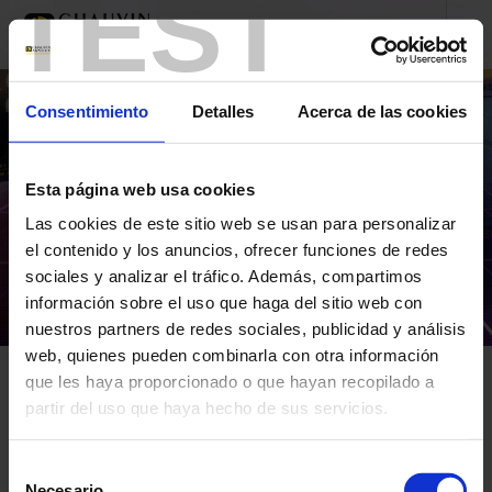
TEST
Consentimiento
Detalles
Acerca de las cookies
Esta página web usa cookies
Las cookies de este sitio web se usan para personalizar
el contenido y los anuncios, ofrecer funciones de redes
sociales y analizar el tráfico. Además, compartimos
información sobre el uso que haga del sitio web con
nuestros partners de redes sociales, publicidad y análisis
web, quienes pueden combinarla con otra información
Inicio
Trainings
que les haya proporcionado o que hayan recopilado a
partir del uso que haya hecho de sus servicios.
CALENDARIO DE LAS FORMACIONES
Para más información, consulte nuestra
política de
Selección
privacidad
.
Necesario