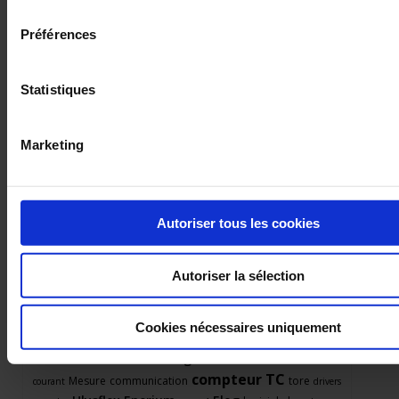
consentement
Préférences
1 résultat(s) :
COMPTEURS DIVISIONNAIRES (IEC/MID)
Statistiques
Marketing
Autoriser tous les cookies
Autoriser la sélection
Posez une question à un technicien support
Cookies nécessaires uniquement
Paramètrage
Modbus
Convertisseur
transformateurs de
compteur
TC
Mesure
communication
tore
courant
drivers