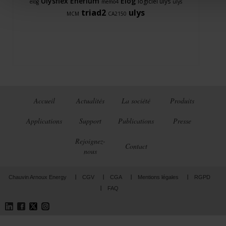
Ulysflex
Enerium
Elog
logiciel ulys
elog
memo4
ulys
triad2
ulys
MCM
CA2150
Accueil
Actualités
La société
Produits
Applications
Support
Publications
Presse
Rejoignez-
Contact
nous
Chauvin Arnoux Energy
CGV
CGA
Mentions légales
RGPD
FAQ
LinkedIn
Facebook
Twitter
Instagram