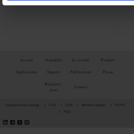
ulys
Modbus
Enerium
triad2
Elog
Ulysflex
tore
software
Accueil
Actualités
La société
Produits
Applications
Support
Publications
Presse
Rejoignez-
Contact
nous
Chauvin Arnoux Energy
CGV
CGA
Mentions légales
RGPD
FAQ
LinkedIn
Facebook
Twitter
Instagram