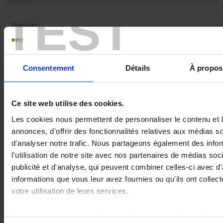
TEST
Mots-clés :
Thème :
Consentement
Détails
À propos
Catégorie de produit :
Ce site web utilise des cookies.
Sous-catégorie de produit :
Les cookies nous permettent de personnaliser le contenu et 
annonces, d'offrir des fonctionnalités relatives aux médias s
d'analyser notre trafic. Nous partageons également des info
Produit :
l'utilisation de notre site avec nos partenaires de médias soc
publicité et d'analyse, qui peuvent combiner celles-ci avec d
informations que vous leur avez fournies ou qu'ils ont collect
votre utilisation de leurs services.
Pour en savoir plus, veuillez consulter notre
politique de