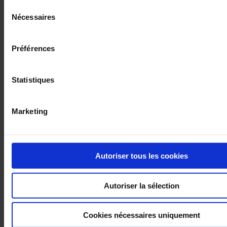
confidentialité
.
Sélection
Nécessaires
du
1 résultat(s) :
consentement
COMPTEURS DIVISIONNAIRES (IEC/MID)
Préférences
Statistiques
Marketing
Autoriser tous les cookies
Posez une question à un technicien support
Autoriser la sélection
TC
Convertisseur
communication
Mesure
CA2150
Paramètrage
TCRO
Cookies nécessaires uniquement
drivers elog
ulys
ulys MCM
ulys