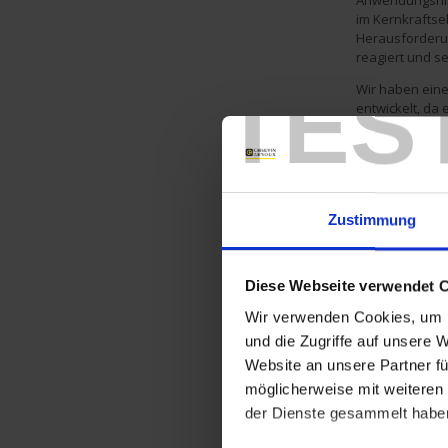
Anwendungshin
im Kernkraftsek
Herausforderun
reagiert und s
TES
Wir haben ein
entwickelt, da
gefährden könn
Enerium-50 nun
Unser Engageme
entwickelt, um
erhöhte IT-Sic
Zustimmung
Benutzeroberf
Erfahren Sie m
Leistung von K
Diese Webseite verwendet 
Anwendungshin
Wir verwenden Cookies, um I
und die Zugriffe auf unsere 
Website an unsere Partner fü
möglicherweise mit weiteren
der Dienste gesammelt habe