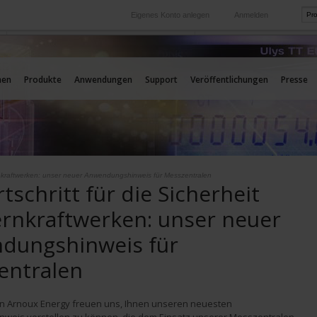
Eigenes Konto anlegen
Anmelden
International
Unsere Auslands-Tochtergesellschaften
men
Produkte
Anwendungen
Support
Veröffentlichungen
Presse
Kernkraftwerken: unser neuer Anwendungshinweis für Messzentralen
rtschritt für die Sicherheit
rnkraftwerken: unser neuer
dungshinweis für
entralen
n Arnoux Energy freuen uns, Ihnen unseren neuesten