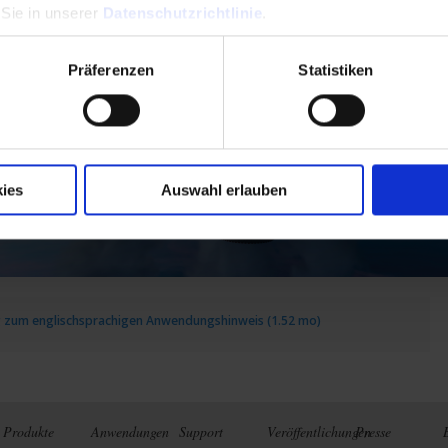
 Sie in unserer
Datenschutzrichtlinie
.
Präferenzen
Statistiken
ies
Auswahl erlauben
 zum englischsprachigen Anwendungshinweis (1.52 mo)
Produkte
Anwendungen
Support
Veröffentlichungen
Presse