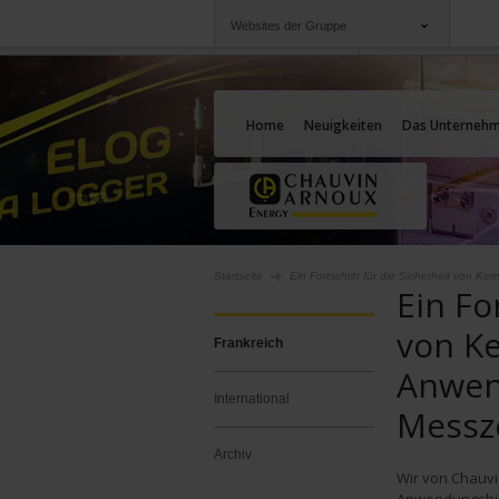
Websites der Gruppe
Gruppe
Unternehmen
Chauvin Arnoux
Angebote für Sie
Home
Neuigkeiten
Das Unterneh
Startseite
Ein Fortschritt für die Sicherheit von 
Ein Fo
von Ke
Frankreich
Anwen
International
Messz
Archiv
Wir von Chauvi