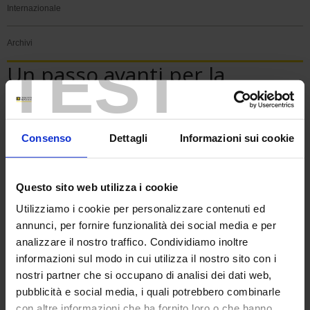
Internazionale
Archivi
TEST
Un passo avanti per la
sicurezza delle centrali
nucleari: la nostra nuova
Consenso
Dettagli
Informazioni sui cookie
Nota applicativa sulle
centrali di misura
Questo sito web utilizza i cookie
In Chauvin Arnoux Energy, siamo lieti di condividere la nostra ultima
Utilizziamo i cookie per personalizzare contenuti ed
Nota applicativa dedicata all'uso delle nostre centrali di misura negli
annunci, per fornire funzionalità dei social media e per
ambienti nucleari. Questo documento evidenzia la nostra risposta alle
analizzare il nostro traffico. Condividiamo inoltre
sfide poste dal progetto Open Phase Condition (OPC) di EDF,
informazioni sul modo in cui utilizza il nostro sito con i
attraverso l'integrazione della nostra soluzione di punta, l'Enerium 50.
nostri partner che si occupano di analisi dei dati web,
Di fronte al rischio di squilibri elettrici che potrebbero compromettere
pubblicità e social media, i quali potrebbero combinarle
la sicurezza delle centrali nucleari, abbiamo progettato una soluzione
su misura per monitorare le tensioni inverse. Convalidato in un sito
con altre informazioni che ha fornito loro o che hanno