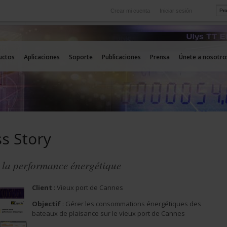
Crear mi cuenta
Iniciar sesión
Internacional
icio
Nuestras filiales en el extranjero
uctos
Aplicaciones
Soporte
Publicaciones
Prensa
Únete a nosotro
s Story
 la performance énergétique
Client
: Vieux port de Cannes
Objectif
: Gérer les consommations énergétiques des
bateaux de plaisance sur le vieux port de Cannes