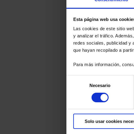
Distributio
Esta página web usa cookie
Las cookies de este sitio we
y analizar el tráfico. Ademá
redes sociales, publicidad y
que hayan recopilado a parti
Para más información, consu
Selección
Necesario
de
Production,
consentimiento
Solo usar cookies nece