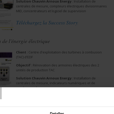
Solution Chauvin Arnoux Energy
: Installation de
centrales de mesure, compteurs électriques divisionnaires
MID, concentrateurs et logiciel de supervision
Téléchargez la Success Story
 de l'énergie électrique
Client
: Centre d'exploitation des turbines à combusion
(TAC) d'EDF
Objectif
: Rénovation des armoires électriques des 2
unités de production TAC
Solution Chauvin Arnoux Energy
: Installation de
T
centrales de mesure, indicateurs numériques et de
synchrocoupleurs
Téléchargez la Success Story
Detalles