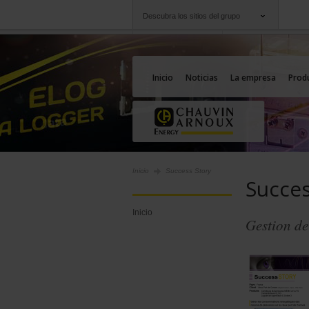
Descubra los sitios del grupo
Grupo
Empresas
Chauvin Arnoux
Una oferta a su serv
Inicio
Noticias
La empresa
Prod
Inicio
Success Story
Succes
Inicio
Gestion de