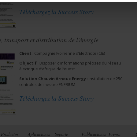
Téléchargez la Success Story
 transport et distribution de l'énergie
Client
: Compagnie Ivoirienne d’Electricité (CIE)
Objectif
: Disposer d’informations précises du réseau
électrique d’Afrique de l’ouest
Solution Chauvin Arnoux Energy
: Installation de 250
centrales de mesure ENERIUM
Téléchargez la Success Story
Productos
Aplicaciones
Soporte
Publicaciones
Prensa