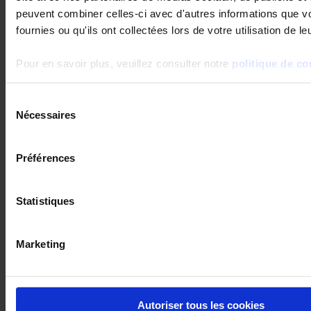
Comment choisir un compteur divisionnaire ?
peuvent combiner celles-ci avec d'autres informations que v
FAQ
fournies ou qu'ils ont collectées lors de votre utilisation de l
En savoir plus
Pour en savoir plus, veuillez consulter notre
politique de con
Sélection
Comment optimiser le choix de son
Nécessaires
du
transformateur de courant ?
FAQ
consentement
Préférences
En savoir plus
Statistiques
Comment configurer un ULYS TTA à la mise en
service ?
FAQ
Marketing
En savoir plus
Autoriser tous les cookies