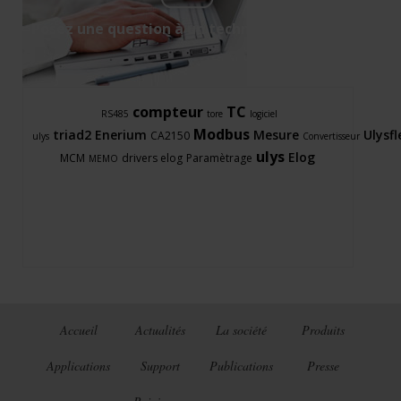
Posez une question à un technicien support
compteur
TC
RS485
tore
logiciel
Modbus
triad2
Enerium
Mesure
Ulysfl
CA2150
ulys
Convertisseur
ulys
Elog
MCM
drivers elog
Paramètrage
MEMO
Accueil
Actualités
La société
Produits
Applications
Support
Publications
Presse