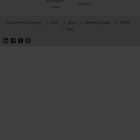
Rejoignez-
Contact
nous
Chauvin Arnoux Energy
CGV
CGA
Mentions légales
RGPD
FAQ
LinkedIn
Facebook
Twitter
Instagram