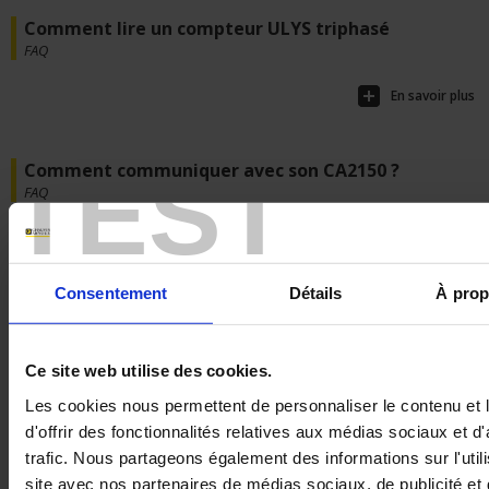
Comment lire un compteur ULYS triphasé
FAQ
En savoir plus
TEST
Comment communiquer avec son CA2150 ?
FAQ
En savoir plus
Consentement
Détails
À prop
Comment vérifier l'installation d'un compteur Ulys
TTA ou TT : Paramétrage et...
Ce site web utilise des cookies.
FAQ
Les cookies nous permettent de personnaliser le contenu et
d'offrir des fonctionnalités relatives aux médias sociaux et d
En savoir plus
trafic. Nous partageons également des informations sur l'utili
site avec nos partenaires de médias sociaux, de publicité et 